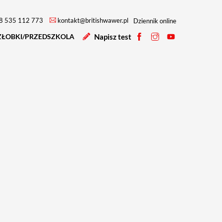
8 535 112 773
kontakt@britishwawer.pl
Dziennik online
ŻŁOBKI/PRZEDSZKOLA
Napisz test
Profil
Profil
Profil
na
na
na
facebooku
instagramie
YouTube