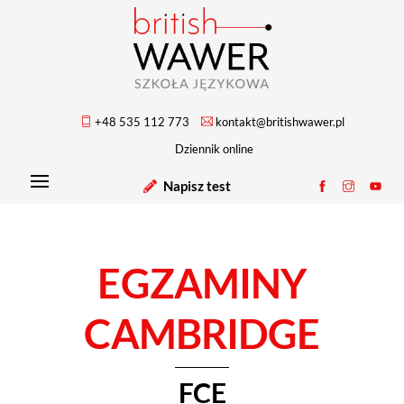
Skip
to
content
+48 535 112 773
kontakt@britishwawer.pl
Dziennik online
Menu
Napisz test
Profil
Profil
Profi
na
na
na
facebooku
instagra
YouT
EGZAMINY
CAMBRIDGE
FCE