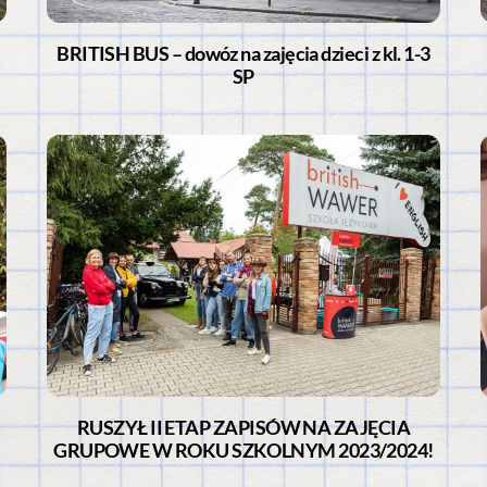
BRITISH BUS – dowóz na zajęcia dzieci z kl. 1-3
SP
RUSZYŁ II ETAP ZAPISÓW NA ZAJĘCIA
GRUPOWE W ROKU SZKOLNYM 2023/2024!