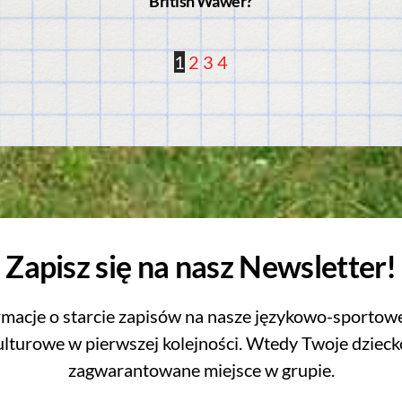
British Wawer?
1
2
3
4
Zapisz się na nasz Newsletter!
rmacje o starcie zapisów na nasze językowo-sportowe
lturowe w pierwszej kolejności. Wtedy Twoje dzieck
zagwarantowane miejsce w grupie.