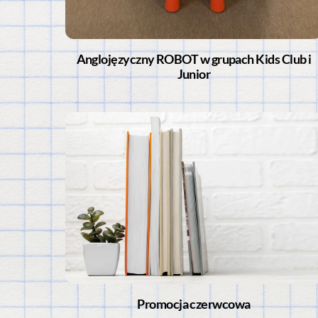
Anglojęzyczny ROBOT w grupach Kids Club i
Junior
Promocja czerwcowa