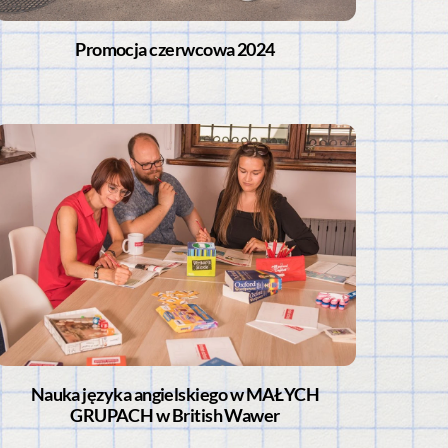
Promocja czerwcowa 2024
Nauka języka angielskiego w MAŁYCH
GRUPACH w British Wawer