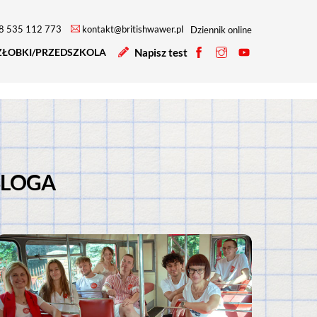
8 535 112 773
kontakt@britishwawer.pl
Dziennik online
ŻŁOBKI/PRZEDSZKOLA
Napisz test
Profil
Profil
Profil
na
na
na
facebooku
instagramie
YouTube
BLOGA