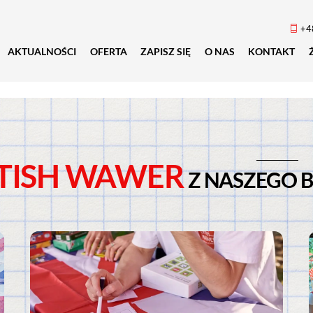
+4
AKTUALNOŚCI
OFERTA
ZAPISZ SIĘ
O NAS
KONTAKT
ITISH WAWER
Z NASZEGO 