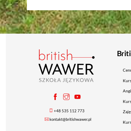
Brit
Cenn
Kurs
Angi
Kurs
+48 535 112 773
Zaję
kontakt@britishwawer.pl
Kurs