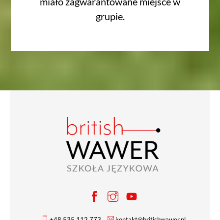
miało zagwarantowane miejsce w
grupie.
+48 535 112 773
kontakt@britishwawer.pl