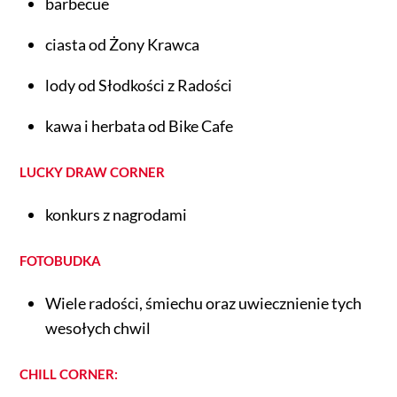
barbecue
ciasta od Żony Krawca
lody od Słodkości z Radości
kawa i herbata od Bike Cafe
LUCKY DRAW CORNER
konkurs z nagrodami
FOTOBUDKA
Wiele radości, śmiechu oraz uwiecznienie tych
wesołych chwil
CHILL CORNER: