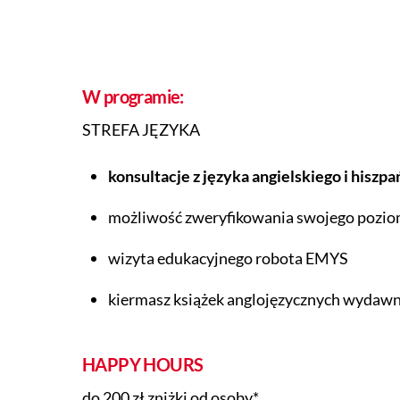
W programie:
STREFA JĘZYKA
konsultacje z języka angielskiego i hiszp
możliwość zweryfikowania swojego pozi
wizyta edukacyjnego robota EMYS
kiermasz książek anglojęzycznych wydaw
HAPPY HOURS
do 200 zł zniżki od osoby*