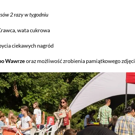
rsów 2 razy w tygodniu
 Krawca, wata cukrowa
bycia ciekawych nagród
o Wawrze
oraz możliwość zrobienia pamiątkowego zdjęc