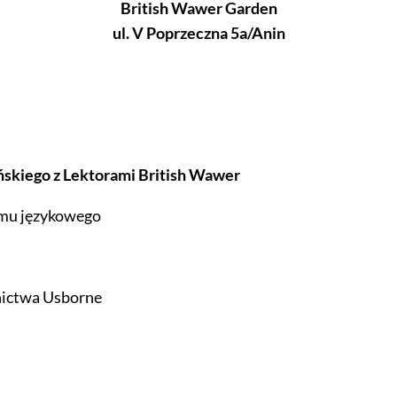
British Wawer Garden
ul. V Poprzeczna 5a/Anin
ańskiego z Lektorami British Wawer
omu językowego
nictwa Usborne