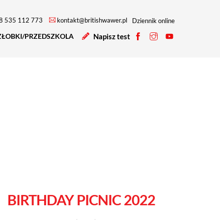
8 535 112 773
kontakt@britishwawer.pl
Dziennik online
ŻŁOBKI/PRZEDSZKOLA
Napisz test
Profil
Profil
Profil
na
na
na
facebooku
instagramie
YouTube
BIRTHDAY PICNIC 2022