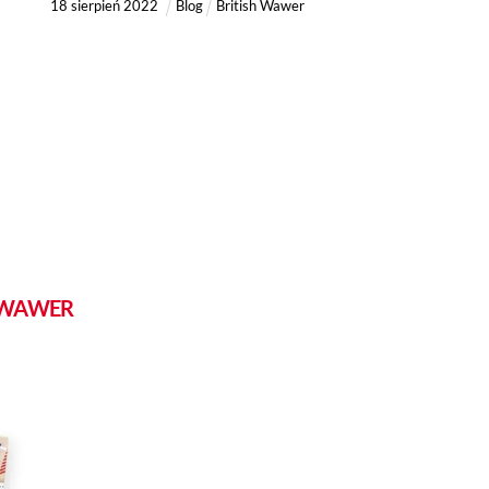
18
sierpień
2022
Blog
British Wawer
H WAWER