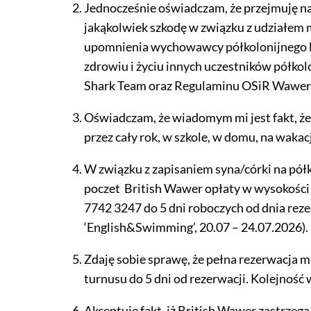
Jednocześnie oświadczam, że przejmuję na
jakąkolwiek szkodę w związku z udziałem m
upomnienia wychowawcy półkolonijnego lub
zdrowiu i życiu innych uczestników półkol
Shark Team oraz Regulaminu OSiR Wawer. 
Oświadczam, że wiadomym mi jest fakt, że
przez cały rok, w szkole, w domu, na wak
W związku z zapisaniem syna/córki na półk
poczet British Wawer opłaty w wysokości 1
7742 3247 do 5 dni roboczych od dnia rezer
‘English&Swimming’, 20.07 – 24.07.2026).
Zdaję sobie sprawę, że pełna rezerwacja m
turnusu do 5 dni od rezerwacji. Kolejność
Akceptuję fakt, iż British Wawer zastrzeg