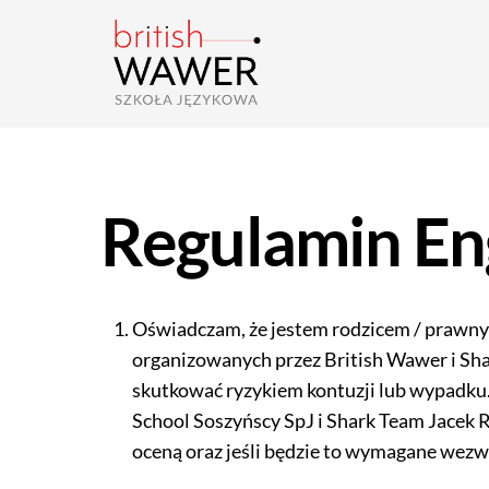
Skip
to
content
Regulamin En
Oświadczam, że jestem rodzicem / prawnym
organizowanych przez British Wawer i Sh
skutkować ryzykiem kontuzji lub wypadku
School Soszyńscy SpJ i Shark Team Jacek
oceną oraz jeśli będzie to wymagane wezwa