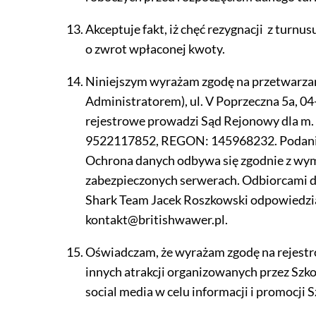
Akceptuje fakt, iż chęć rezygnacji z turnus
o zwrot wpłaconej kwoty.
Niniejszym wyrażam zgodę na przetwarzan
Administratorem), ul. V Poprzeczna 5a, 
rejestrowe prowadzi Sąd Rejonowy dla m.
9522117852, REGON: 145968232. Podanie d
Ochrona danych odbywa się zgodnie z wy
zabezpieczonych serwerach. Odbiorcami d
Shark Team Jacek Roszkowski odpowiedzial
kontakt@britishwawer.pl.
Oświadczam, że wyrażam zgodę na rejestro
innych atrakcji organizowanych przez Szko
social media w celu informacji i promocji S