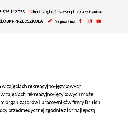
8 535 112 773
kontakt@britishwawer.pl
Dziennik online
ŻŁOBKI/PRZEDSZKOLA
Napisz test
Profil
Profil
Profil
na
na
na
facebooku
instagramie
YouTube
 w zajęciach rekreacyjno-językowych
 w zajęciach rekreacyjno-językowych może
m organizatorów i pracowników firmy British
cy przedmedycznej zgodnie z ich najlepszą