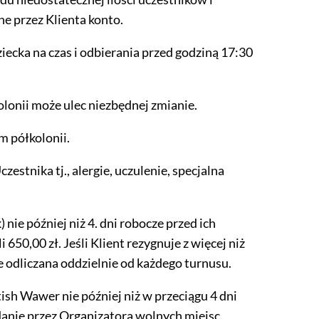
e przez Klienta konto.
ecka na czas i odbierania przed godziną 17:30
olonii może ulec niezbędnej zmianie.
m półkolonii.
stnika tj., alergie, uczulenie, specjalna
nie później niż 4. dni robocze przed ich
50,00 zł. Jeśli Klient rezygnuje z więcej niż
e odliczana oddzielnie od każdego turnusu.
ish Wawer nie później niż w przeciągu 4 dni
anie przez Organizatora wolnych miejsc.