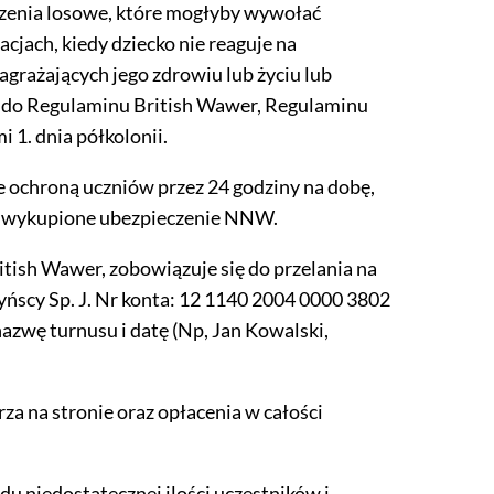
arzenia losowe, które mogłyby wywołać
jach, kiedy dziecko nie reaguje na
grażających jego zdrowiu lub życiu lub
się do Regulaminu British Wawer, Regulaminu
 1. dnia półkolonii.
 ochroną uczniów przez 24 godziny na dobę,
owo wykupione ubezpieczenie NNW.
itish Wawer, zobowiązuje się do przelania na
yńscy Sp. J. Nr konta: 12 1140 2004 0000 3802
nazwę turnusu i datę (Np, Jan Kowalski,
za na stronie oraz opłacenia w całości
du niedostatecznej ilości uczestników i