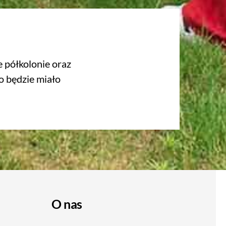
 półkolonie oraz
o będzie miało
O nas