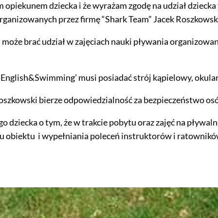
opiekunem dziecka i że wyrażam zgodę na udział dziecka
organizowanych przez firmę “Shark Team” Jacek Roszkowsk
i może brać udział w zajęciach nauki pływania organizowa
‘English&Swimming’ musi posiadać strój kąpielowy, okularki
szkowski bierze odpowiedzialność za bezpieczeństwo osób
dziecka o tym, że w trakcie pobytu oraz zajęć na pływalni
u obiektu i wypełniania poleceń instruktorów i ratownik