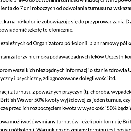
lienta do 7 dni roboczych od odwołania turnusu na wskazan
cka na półkolonie zobowiązuje się do przyprowadzania Dzi
powiadomić szkołę telefonicznie.
 niezależnych od Organizatora półkolonii, plan ramowy półk
rganizatorzy nie mogą podawać żadnych leków Uczestniko
om wszelkich niezbędnych informacji o stanie zdrowia Ucze
zyczny i psychiczny, zdiagnozowane dolegliwości itd.
acji z turnusu z poważnych przyczyn (tj. choroba, wypadek) 
ritish Wawer 50% kwoty wyjściowej za jeden turnus, czyli 6
obocze przed ich rozpoczęciem kwota w wysokości 50% będzi
zowa możliwość wymiany turnusów, jeżeli poinformuję Brit
usu półkolonii. Warunkiem do zmiany terminu jest posiad