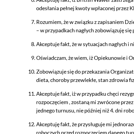
odesłania pełnej kwoty wpłaconej przez K
Rozumiem, że w związku z zapisaniem Dzie
– w przypadkach nagłych zobowiązuję się 
Akceptuje fakt, że w sytuacjach nagłych i
Oświadczam, że wiem, iż Opiekunowie i O
Zobowiązuje się do przekazania Organizator
dieta, choroby przewlekłe, stan zdrowia fi
Akceptuje fakt, iż w przypadku chęci rezygn
rozpoczęciem , zostaną mi zwrócone przez B
jednego turnusu, nie później niż 4. dni r
Akceptuję fakt, że przysługuje mi jednora
roboczych przed rozpoczęciem danego turn