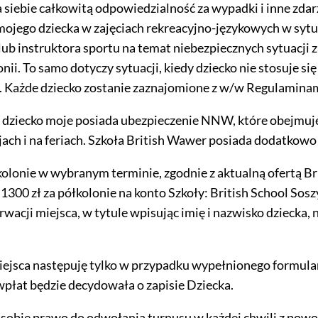
 siebie całkowitą odpowiedzialność za wypadki i inne zd
ojego dziecka w zajęciach rekreacyjno-językowych w sytuac
 instruktora sportu na temat niebezpiecznych sytuacji za
onii. To samo dotyczy sytuacji, kiedy dziecko nie stosuje 
Każde dziecko zostanie zaznajomione z w/w Regulaminami
 dziecko moje posiada ubezpieczenie NNW, które obejmuje
acjach i na feriach. Szkoła British Wawer posiada dodatk
olonie w wybranym terminie, zgodnie z aktualną ofertą Br
300 zł za półkolonie na konto Szkoły: British School Sosz
wacji miejsca, w tytule wpisując imię i nazwisko dziecka, 
iejsca następuję tylko w przypadku wypełnionego formular
 wpłat będzie decydowała o zapisie Dziecka.
a sobie prawo do odwołania turnusu w każdej chwili z powo