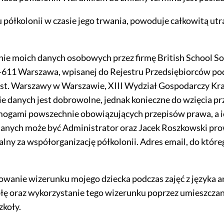
u półkolonii w czasie jego trwania, powoduje całkowitą utra
ie moich danych osobowych przez firmę British School So
04-611 Warszawa, wpisanej do Rejestru Przedsiębiorców p
 st. Warszawy w Warszawie, XIII Wydział Gospodarczy Kr
anych jest dobrowolne, jednak konieczne do wzięcia prze
mogami powszechnie obowiązujących przepisów prawa, a 
anych może być Administrator oraz Jacek Roszkowski pro
ny za współorganizację półkolonii. Adres email, do któreg
wanie wizerunku mojego dziecka podczas zajęć z języka a
łę oraz wykorzystanie tego wizerunku poprzez umieszczanie 
zkoły.